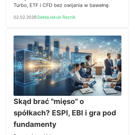
Turbo, ETF i CFD bez owijania w bawełnę.
02.02.2026
Giełda
Jakub Reznik
Skąd brać "mięso" o
spółkach? ESPI, EBI i gra pod
fundamenty