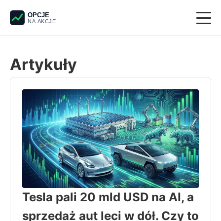
OPCJE
NA AKCJE
Giełda
Artykuły
Derywaty
Pieniądze
Krypto
Analiza techniczna
Tesla pali 20 mld USD na AI, a
sprzedaż aut leci w dół. Czy to