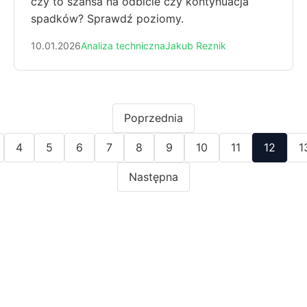
czy to szansa na odbicie czy kontynuacja
spadków? Sprawdź poziomy.
10.01.2026
Analiza techniczna
Jakub Reznik
Poprzednia
4
5
6
7
8
9
10
11
12
1
Następna