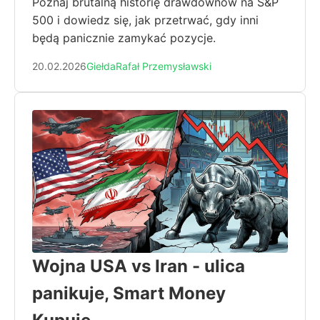
Poznaj brutalną historię drawdownów na S&P
500 i dowiedz się, jak przetrwać, gdy inni
będą panicznie zamykać pozycje.
20.02.2026
Giełda
Rafał Przemysławski
Wojna USA vs Iran - ulica
panikuje, Smart Money