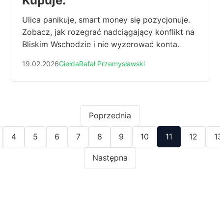
Kupuje.
Ulica panikuje, smart money się pozycjonuje.
Zobacz, jak rozegrać nadciągający konflikt na
Bliskim Wschodzie i nie wyzerować konta.
19.02.2026
Giełda
Rafał Przemysławski
Poprzednia
4
5
6
7
8
9
10
11
12
1
Następna