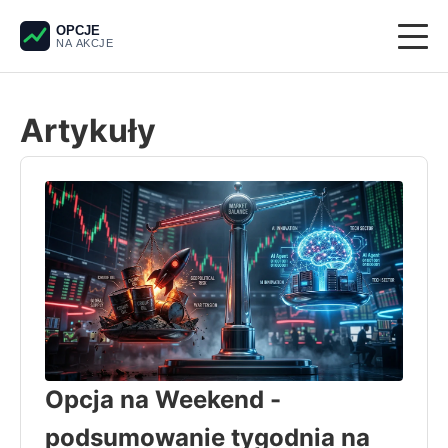
OPCJE
NA AKCJE
Giełda
Artykuły
Derywaty
Pieniądze
Krypto
Analiza techniczna
Opcja na Weekend -
podsumowanie tygodnia na