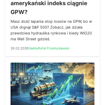
amerykański indeks ciągnie
GPW?
Masz dość łapania stop lossów na GPW, bo w
USA drgnął S&P 500? Zobacz, jak działa
prawdziwa hydraulika rynkowa i kiedy WIG20
ma Wall Street gdzieś.
26.02.2026
Giełda
Rafał Przemysławski