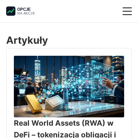
OPCJE
NA AKCJE
Giełda
Artykuły
Derywaty
Pieniądze
Krypto
Analiza techniczna
Real World Assets (RWA) w
DeFi – tokenizacja obligacji i