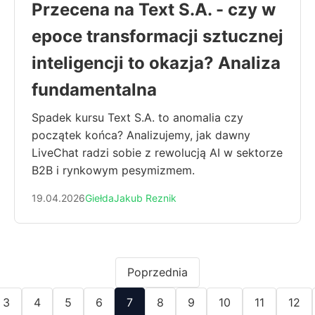
Przecena na Text S.A. - czy w
epoce transformacji sztucznej
inteligencji to okazja? Analiza
fundamentalna
Spadek kursu Text S.A. to anomalia czy
początek końca? Analizujemy, jak dawny
LiveChat radzi sobie z rewolucją AI w sektorze
B2B i rynkowym pesymizmem.
19.04.2026
Giełda
Jakub Reznik
Poprzednia
3
4
5
6
7
8
9
10
11
12