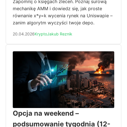
Zapomnij o księgach zleceń. Poznaj surową
mechanikę AMM i dowiedz się, jak proste
równanie x*y=k wycenia rynek na Uniswapie –
zanim algorytm wyczyści twoje depo.
20.04.2026
Krypto
Jakub Reznik
Opcja na weekend –
podsumowanie tygodnia (12-