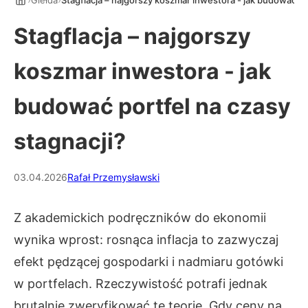
Giełda
Stagflacja – najgorszy koszmar inwestora - jak budować po
Stagflacja – najgorszy
koszmar inwestora - jak
budować portfel na czasy
stagnacji?
03.04.2026
Rafał Przemysławski
Z akademickich podręczników do ekonomii
wynika wprost: rosnąca inflacja to zazwyczaj
efekt pędzącej gospodarki i nadmiaru gotówki
w portfelach. Rzeczywistość potrafi jednak
brutalnie zweryfikować te teorie. Gdy ceny na