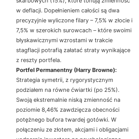
skarbowych (15%), które tonują zmienność
w deflacji. Dopełnieniem całości są dwa
precyzyjnie wyliczone filary – 7,5% w złocie i
7,5% w szerokich surowcach – które swoimi
błyskawicznymi wzrostami w trakcie
stagflacji potrafią załatać straty wynikające
z reszty portfela.
Portfel Permanentny (Harry Browne):
Strategia symetrii, z rygorystycznym
podziałem na równe ćwiartki (po 25%).
Swoją ekstremalnie niską zmienność na
poziomie 8,46% zawdzięcza obecności
potężnego bufora twardej gotówki. W
połączeniu ze złotem, akcjami i obligacjami