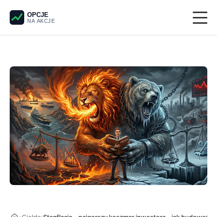
OPCJE
NA AKCJE
Giełda
Derywaty
Pieniądze
Krypto
Analiza techniczna
›
›