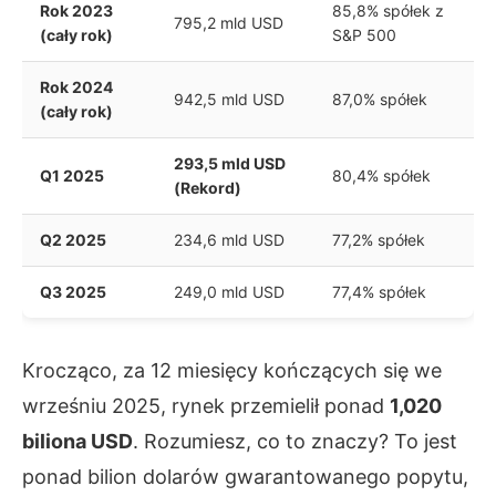
Rok 2023
85,8% spółek z
795,2 mld USD
(cały rok)
S&P 500
Rok 2024
942,5 mld USD
87,0% spółek
(cały rok)
293,5 mld USD
Q1 2025
80,4% spółek
(Rekord)
Q2 2025
234,6 mld USD
77,2% spółek
Q3 2025
249,0 mld USD
77,4% spółek
Krocząco, za 12 miesięcy kończących się we
wrześniu 2025, rynek przemielił ponad
1,020
biliona USD
. Rozumiesz, co to znaczy? To jest
ponad bilion dolarów gwarantowanego popytu,