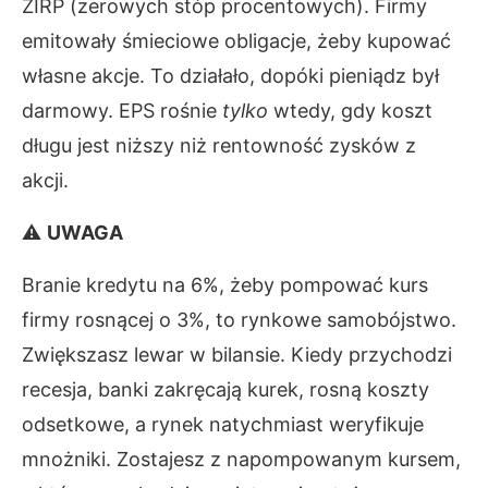
ZIRP (zerowych stóp procentowych). Firmy
emitowały śmieciowe obligacje, żeby kupować
własne akcje. To działało, dopóki pieniądz był
darmowy. EPS rośnie
tylko
wtedy, gdy koszt
długu jest niższy niż rentowność zysków z
akcji.
⚠
UWAGA
Branie kredytu na 6%, żeby pompować kurs
firmy rosnącej o 3%, to rynkowe samobójstwo.
Zwiększasz lewar w bilansie. Kiedy przychodzi
recesja, banki zakręcają kurek, rosną koszty
odsetkowe, a rynek natychmiast weryfikuje
mnożniki. Zostajesz z napompowanym kursem,