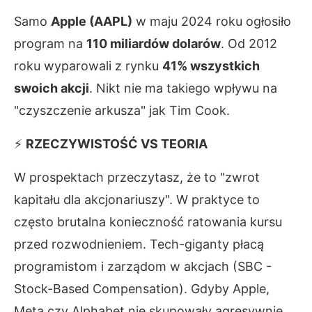
Samo
Apple (AAPL)
w maju 2024 roku ogłosiło
program na
110 miliardów dolarów
. Od 2012
roku wyparowali z rynku
41% wszystkich
swoich akcji
. Nikt nie ma takiego wpływu na
"czyszczenie arkusza" jak Tim Cook.
⚡
RZECZYWISTOŚĆ VS TEORIA
W prospektach przeczytasz, że to "zwrot
kapitału dla akcjonariuszy". W praktyce to
często brutalna konieczność ratowania kursu
przed rozwodnieniem. Tech-giganty płacą
programistom i zarządom w akcjach (SBC -
Stock-Based Compensation). Gdyby Apple,
Meta czy Alphabet nie skupowały agresywnie