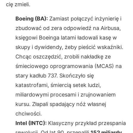
cię zmieli.
Boeing (BA):
Zamiast połączyć inżynierię i
zbudować od zera odpowiedź na Airbusa,
księgowi Boeinga latami ładowali kasę w
skupy i dywidendy, żeby pieścić wskaźniki.
Chcąc oszczędzić, zrobili nakładkę ze
śmieciowego oprogramowania (MCAS) na
stary kadłub 737. Skończyło się
katastrofami, śmiercią setek ludzi,
miliardowymi procesami i zrujnowaniem
kursu. Złapali spadający nóż własnej
chciwości.
Intel (INTC):
Klasyczny przykład przespania
rewolucji. Od lat 90. przepalili
152 miliardy