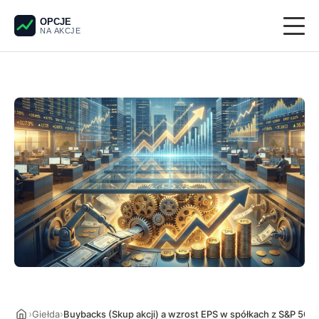
OPCJE
NA AKCJE
Giełda
Derywaty
Pieniądze
Krypto
Analiza techniczna
›
›
Giełda
Buybacks (Skup akcji) a wzrost EPS w spółkach z S&P 500 –