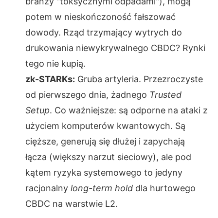
branży "toksycznymi odpadami"), mogą
potem w nieskończoność fałszować
dowody. Rząd trzymający wytrych do
drukowania niewykrywalnego CBDC? Rynki
tego nie kupią.
zk-STARKs:
Gruba artyleria. Przezroczyste
od pierwszego dnia, żadnego
Trusted
Setup
. Co ważniejsze: są odporne na ataki z
użyciem komputerów kwantowych. Są
cięższe, generują się dłużej i zapychają
łącza (większy narzut sieciowy), ale pod
kątem ryzyka systemowego to jedyny
racjonalny
long-term hold
dla hurtowego
CBDC na warstwie L2.