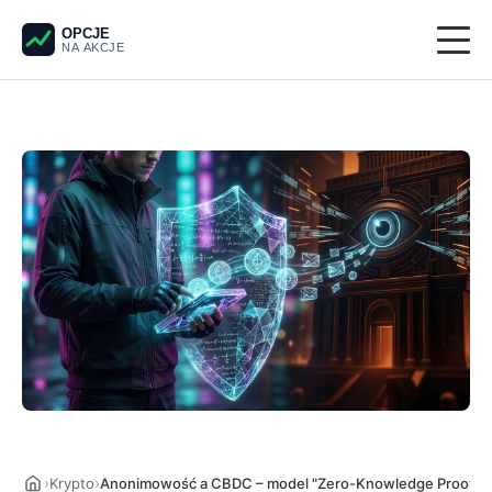
OPCJE
NA AKCJE
Giełda
Derywaty
Pieniądze
Krypto
Analiza techniczna
›
›
Krypto
Anonimowość a CBDC – model "Zero-Knowledge Proof" w