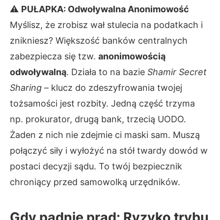
⚠
PUŁAPKA: Odwoływalna Anonimowość
Myślisz, że zrobisz wał stulecia na podatkach i
znikniesz? Większość banków centralnych
zabezpiecza się tzw.
anonimowością
odwoływalną
. Działa to na bazie
Shamir Secret
Sharing
– klucz do zdeszyfrowania twojej
tożsamości jest rozbity. Jedną część trzyma
np. prokurator, drugą bank, trzecią UODO.
Żaden z nich nie zdejmie ci maski sam. Muszą
połączyć siły i wyłożyć na stół twardy dowód w
postaci decyzji sądu. To twój bezpiecznik
chroniący przed samowolką urzędników.
Gdy padnie prąd: Ryzyko trybu