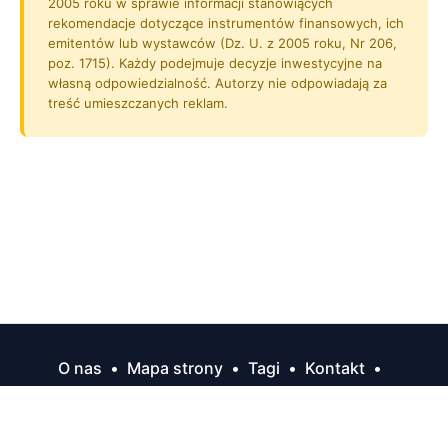
2005 roku w sprawie informacji stanowiących
rekomendacje dotyczące instrumentów finansowych, ich
emitentów lub wystawców (Dz. U. z 2005 roku, Nr 206,
poz. 1715). Każdy podejmuje decyzje inwestycyjne na
własną odpowiedzialność. Autorzy nie odpowiadają za
treść umieszczanych reklam.
O nas
•
Mapa strony
•
Tagi
•
Kontakt
•
Polityka prywatności
•
Regulamin
Copyright © 2026 - Opcjenaakcje.pl