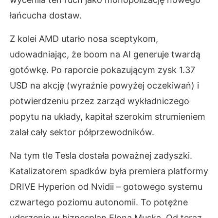
łańcucha dostaw.
Z kolei AMD utarło nosa sceptykom,
udowadniając, że boom na AI generuje twardą
gotówkę. Po raporcie pokazującym zysk 1.37
USD na akcję (wyraźnie powyżej oczekiwań) i
potwierdzeniu przez zarząd wykładniczego
popytu na układy, kapitał szerokim strumieniem
zalał cały sektor półprzewodników.
Na tym tle Tesla dostała poważnej zadyszki.
Katalizatorem spadków była premiera platformy
DRIVE Hyperion od Nvidii – gotowego systemu
czwartego poziomu autonomii. To potężne
uderzenie w biznesplan Elona Muska. Od teraz