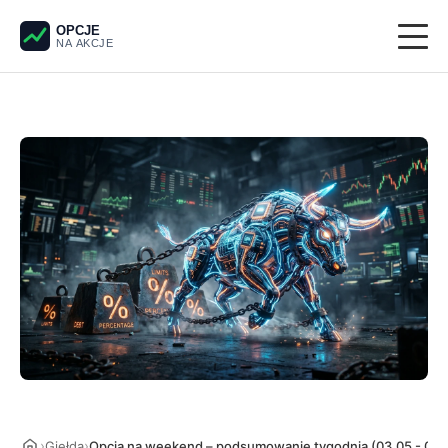
OPCJE
NA AKCJE
Giełda
Derywaty
Pieniądze
Krypto
Analiza techniczna
›
›
Giełda
Opcja na weekend – podsumowanie tygodnia (03.05 - 09.