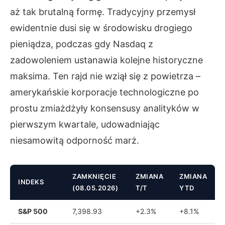
aż tak brutalną formę. Tradycyjny przemysł
ewidentnie dusi się w środowisku drogiego
pieniądza, podczas gdy Nasdaq z
zadowoleniem ustanawia kolejne historyczne
maksima. Ten rajd nie wziął się z powietrza –
amerykańskie korporacje technologiczne po
prostu zmiażdżyły konsensusy analityków w
pierwszym kwartale, udowadniając
niesamowitą odporność marż.
ZAMKNIĘCIE
ZMIANA
ZMIANA
INDEKS
(08.05.2026)
T/T
YTD
S&P 500
7,398.93
+2.3%
+8.1%