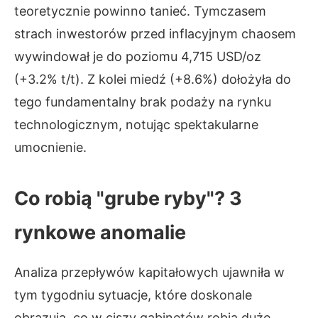
teoretycznie powinno tanieć. Tymczasem
strach inwestorów przed inflacyjnym chaosem
wywindował je do poziomu 4,715 USD/oz
(+3.2% t/t). Z kolei miedź (+8.6%) dołożyła do
tego fundamentalny brak podaży na rynku
technologicznym, notując spektakularne
umocnienie.
Co robią "grube ryby"? 3
rynkowe anomalie
Analiza przepływów kapitałowych ujawniła w
tym tygodniu sytuacje, które doskonale
obrazują, co w ciszy gabinetów robią duże