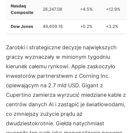
Nasdaq
26,247.08
+4.5%
+12.9%
Composite
Dow Jones
49,609.16
+0.2%
+3.2%
Zarobki i strategiczne decyzje największych
graczy wyznaczały w minionym tygodniu
kierunek całemu rynkowi. Apple zaskoczyło
inwestorów partnerstwem z Corning Inc.
opiewającym na 2.7 mld USD. Gigant z
Cupertino zamierza wyrzucić miedziane kable z
centrów danych AI i zastąpić je światłowodami,
co zmniejszy zużycie prądu aż
dwudziestokrotnie. Giełda natychmiast
wyceniła ten ruch jako monopolizację nowego