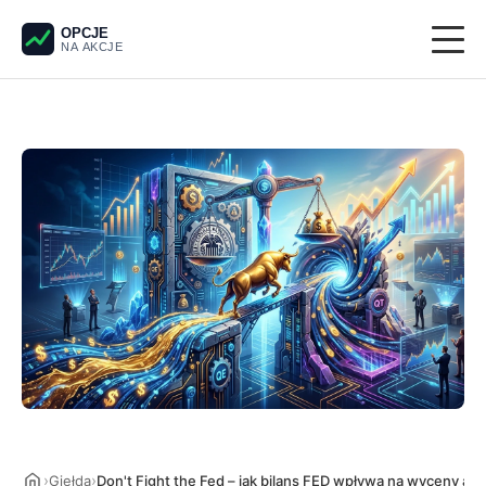
OPCJE
NA AKCJE
Giełda
Derywaty
Pieniądze
Krypto
Analiza techniczna
›
›
Giełda
Don't Fight the Fed – jak bilans FED wpływa na wyceny akcj