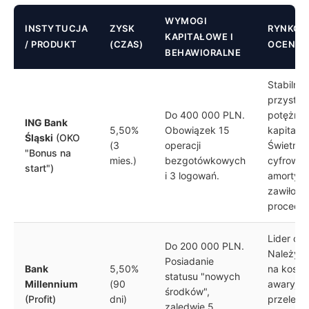
WYMOGI
INSTYTUCJA
ZYSK
RYNKOW
KAPITAŁOWE I
/ PRODUKT
(CZAS)
OCENA
BEHAWIORALNE
Stabilna
przystań
Do 400 000 PLN.
potężne
ING Bank
5,50%
Obowiązek 15
kapitału.
Śląski
(OKO
(3
operacji
Świetny 
"Bonus na
mies.)
bezgotówkowych
cyfrowy
start")
i 3 logowań.
amortyzu
zawiłość
procedur
Lider obs
Do 200 000 PLN.
Należy 
Posiadanie
Bank
5,50%
na koszt
statusu "nowych
Millennium
(90
awaryjne
środków",
(Profit)
dni)
przelewy
zaledwie 5