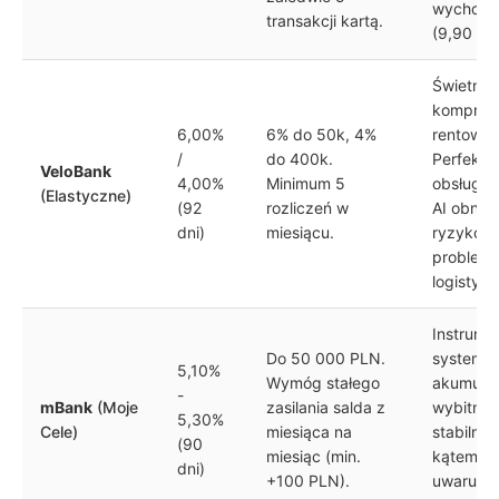
wychodz
transakcji kartą.
(9,90 PL
Świetny
komprom
6,00%
6% do 50k, 4%
rentowno
/
do 400k.
Perfekcy
VeloBank
4,00%
Minimum 5
obsługa 
(Elastyczne)
(92
rozliczeń w
AI obniż
dni)
miesiącu.
ryzyko
problem
logistyc
Instrume
Do 50 000 PLN.
systemat
5,10%
Wymóg stałego
akumulacj
-
mBank
(Moje
zasilania salda z
wybitnie
5,30%
Cele)
miesiąca na
stabilny
(90
miesiąc (min.
kątem
dni)
+100 PLN).
uwarunk