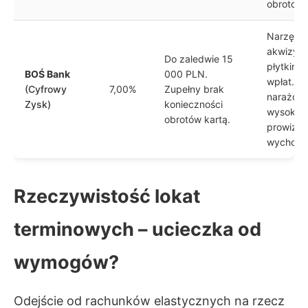
obrotowy
Narzędz
akwizycy
Do zaledwie 15
płytkim l
BOŚ Bank
000 PLN.
wpłat. Z
(Cyfrowy
7,00%
Zupełny brak
narażony
Zysk)
konieczności
wysokie
obrotów kartą.
prowizje
wychodz
Rzeczywistość lokat
terminowych – ucieczka od
wymogów?
Odejście od rachunków elastycznych na rzecz