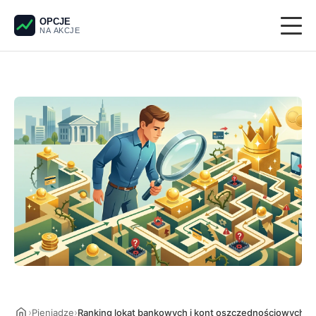
OPCJE
NA AKCJE
Giełda
Derywaty
Pieniądze
Krypto
Analiza techniczna
›
›
Pieniądze
Ranking lokat bankowych i kont oszczędnościowych