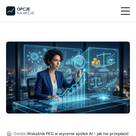
OPCJE
NA AKCJE
Giełda
Derywaty
Pieniądze
Krypto
Analiza techniczna
›
›
Giełda
Wskaźnik PEG w wycenie spółek AI – jak nie przepłacić za