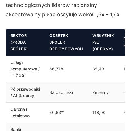
technologicznych liderów racjonalny i
akceptowalny pułap oscyluje wokół 1,5x – 1,6x.
SEKTOR
ODSETEK
WSKAŹNIK
PR
(PRÓBA
SPÓŁEK
P/E
P/E
SPÓŁEK)
DEFICYTOWYCH
(OBECNY)
Usługi
Komputerowe /
56,77%
35,43
18,
IT (155)
Półprzewodniki
Bardzo niski
Zmienny
~26
/ AI (Liderzy)
Obrona i
50,63%
118,00
45,
Lotnictwo
Banki