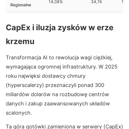
14,08%
34,74
11,
Regionalne
CapEx i iluzja zysków w erze
krzemu
Transformacja AI to rewolucja wagi ciężkiej,
wymagająca ogromnej infrastruktury. W 2025
roku najwięksi dostawcy chmury
(hyperscalerzy) przeznaczyli ponad 300
miliardów dolarów na rozbudowę centrów
danych i zakup zaawansowanych układów
scalonych.
Ta góra gotówki zamieniona w serwery (CapEx)