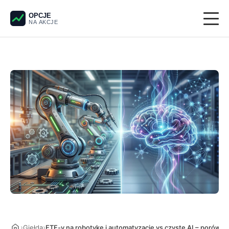
OPCJE
NA AKCJE
Giełda
Derywaty
Pieniądze
Krypto
Analiza techniczna
›
›
Giełda
ETF-y na robotykę i automatyzację vs czyste AI – porówn