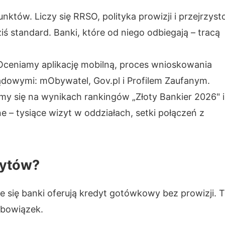
któw. Liczy się RRSO, polityka prowizji i przejrzyst
ś standard. Banki, które od niego odbiegają – tracą
Oceniamy aplikację mobilną, proces wnioskowania
ządowymi: mObywatel, Gov.pl i Profilem Zaufanym.
y się na wynikach rankingów „Złoty Bankier 2026" i
e – tysiące wizyt w oddziałach, setki połączeń z
dytów?
e się banki oferują kredyt gotówkowy bez prowizji. 
obowiązek.