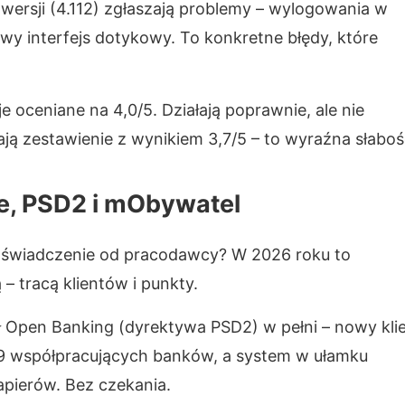
wersji (4.112) zgłaszają problemy – wylogowania w
iwy interfejs dotykowy. To konkretne błędy, które
e oceniane na 4,0/5. Działają poprawnie, ale nie
ają zestawienie z wynikiem 3,7/5 – to wyraźna słaboś
ie, PSD2 i mObywatel
zaświadczenie od pracodawcy? W 2026 roku to
– tracą klientów i punkty.
ł Open Banking (dyrektywa PSD2) w pełni – nowy kli
 9 współpracujących banków, a system w ułamku
pierów. Bez czekania.