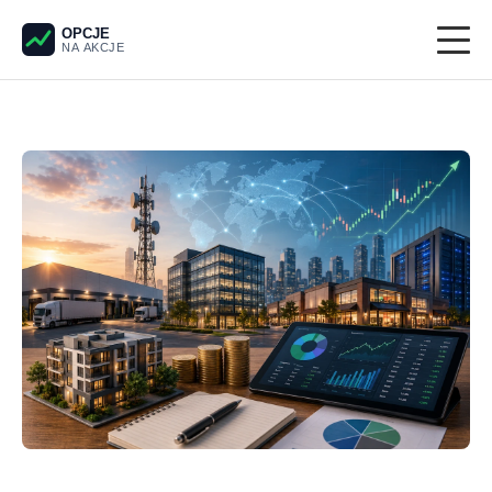
OPCJE
NA AKCJE
Giełda
Derywaty
Pieniądze
Krypto
Analiza techniczna