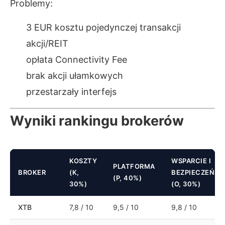
Problemy:
3 EUR kosztu pojedynczej transakcji
akcji/REIT
opłata Connectivity Fee
brak akcji ułamkowych
przestarzały interfejs
Wyniki rankingu brokerów
KOSZTY
WSPARCIE I
PLATFORMA
BROKER
(K,
BEZPIECZEŃS
(P, 40%)
30%)
(O, 30%)
XTB
7,8 / 10
9,5 / 10
9,8 / 10