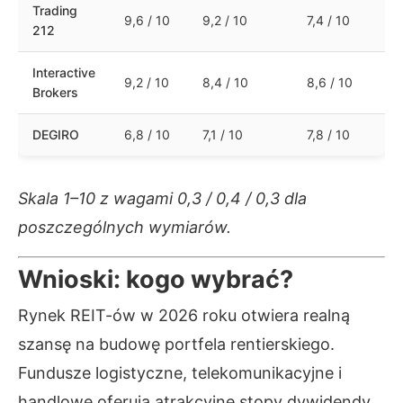
Trading
9,6 / 10
9,2 / 10
7,4 / 10
212
Interactive
9,2 / 10
8,4 / 10
8,6 / 10
Brokers
DEGIRO
6,8 / 10
7,1 / 10
7,8 / 10
Skala 1–10 z wagami 0,3 / 0,4 / 0,3 dla
poszczególnych wymiarów.
Wnioski: kogo wybrać?
Rynek REIT-ów w 2026 roku otwiera realną
szansę na budowę portfela rentierskiego.
Fundusze logistyczne, telekomunikacyjne i
handlowe oferują atrakcyjne stopy dywidendy.