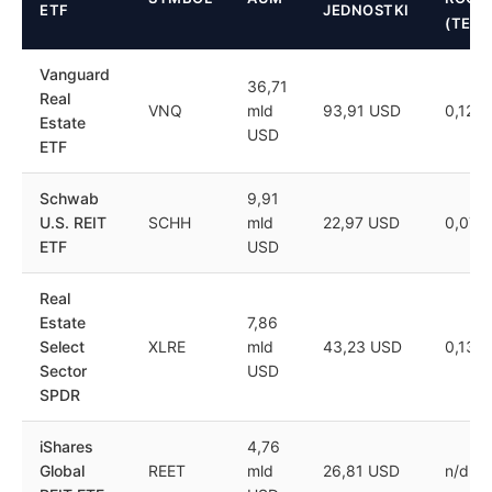
ETF
JEDNOSTKI
(TER)
Vanguard
36,71
Real
VNQ
mld
93,91 USD
0,12%
Estate
USD
ETF
Schwab
9,91
U.S. REIT
SCHH
mld
22,97 USD
0,07%
ETF
USD
Real
Estate
7,86
Select
XLRE
mld
43,23 USD
0,13%
Sector
USD
SPDR
iShares
4,76
Global
REET
mld
26,81 USD
n/d