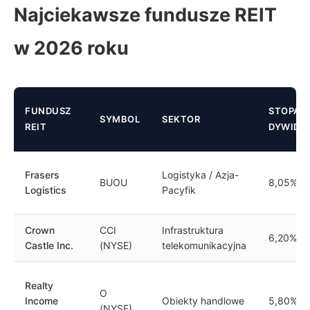
Najciekawsze fundusze REIT
w 2026 roku
FUNDUSZ
STOPA
SYMBOL
SEKTOR
REIT
DYWIDE
Frasers
Logistyka / Azja-
BUOU
8,05%
Logistics
Pacyfik
Crown
CCI
Infrastruktura
6,20%
Castle Inc.
(NYSE)
telekomunikacyjna
Realty
O
Income
Obiekty handlowe
5,80%
(NYSE)