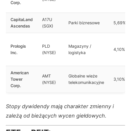
Corp.
CapitaLand
A17U
Parki biznesowe
5,69%
Ascendas
(SGX)
Prologis
PLD
Magazyny /
4,10%
Inc.
(NYSE)
logistyka
American
AMT
Globalne wieże
Tower
3,10%
(NYSE)
telekomunikacyjne
Corp.
Stopy dywidendy mają charakter zmienny i
zależą od bieżących wycen giełdowych.