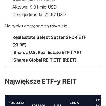
Aktywa: 9,91 mld USD
Cena jednostki: 22,97 USD
Na rynku dostępne są również:
Real Estate Select Sector SPDR ETF
(XLRE)
iShares U.S. Real Estate ETF (IYR)
iShares Global REIT ETF (REET)
Największe ETF-y REIT
KOSZ
FUNDUSZ
CENA
SYMBOL
AUM
ROCZ