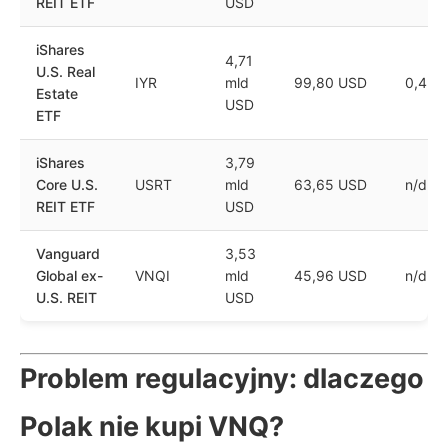
REIT ETF
USD
iShares
4,71
U.S. Real
IYR
mld
99,80 USD
0,42%
Estate
USD
ETF
iShares
3,79
Core U.S.
USRT
mld
63,65 USD
n/d
REIT ETF
USD
Vanguard
3,53
Global ex-
VNQI
mld
45,96 USD
n/d
U.S. REIT
USD
Problem regulacyjny: dlaczego
Polak nie kupi VNQ?