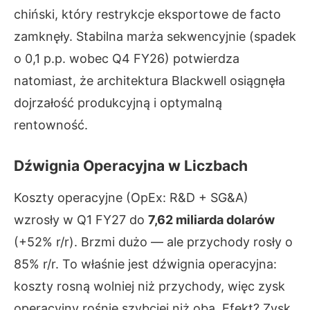
chiński, który restrykcje eksportowe de facto
zamknęły. Stabilna marża sekwencyjnie (spadek
o 0,1 p.p. wobec Q4 FY26) potwierdza
natomiast, że architektura Blackwell osiągnęła
dojrzałość produkcyjną i optymalną
rentowność.
Dźwignia Operacyjna w Liczbach
Koszty operacyjne (OpEx: R&D + SG&A)
wzrosły w Q1 FY27 do
7,62 miliarda dolarów
(+52% r/r). Brzmi dużo — ale przychody rosły o
85% r/r. To właśnie jest dźwignia operacyjna:
koszty rosną wolniej niż przychody, więc zysk
operacyjny rośnie szybciej niż oba. Efekt? Zysk