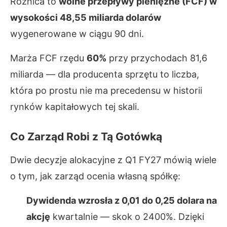
Różnica to
wolne przepływy pieniężne (FCF) w
wysokości 48,55 miliarda dolarów
wygenerowane w ciągu 90 dni.
Marża FCF rzędu
60%
przy przychodach 81,6
miliarda — dla producenta sprzętu to liczba,
która po prostu nie ma precedensu w historii
rynków kapitałowych tej skali.
Co Zarząd Robi z Tą Gotówką
Dwie decyzje alokacyjne z Q1 FY27 mówią wiele
o tym, jak zarząd ocenia własną spółkę:
Dywidenda wzrosła z 0,01 do 0,25 dolara na
akcję
kwartalnie — skok o 2400%. Dzięki