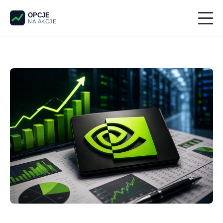
OPCJE
NA AKCJE
Giełda
Derywaty
Pieniądze
Krypto
Analiza techniczna