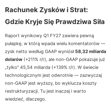
Rachunek Zysków i Strat:
Gdzie Kryje Się Prawdziwa Siła
Raport wynikowy Q1 FY27 zawiera pewną
pułapkę, w którą wpada wielu komentatorów —
zysk netto według GAAP wyniósł
58,32 miliarda
dolarów
(+211% r/r), ale non-GAAP pokazuje już
„tylko" 45,54 miliarda (+139% r/r). W świecie
technologicznym jest odwrotnie — zazwyczaj
non-GAAP jest wyższy, bo wyklucza koszty
restrukturyzacji. Tu jest inaczej i warto
wiedzieć, dlaczego.