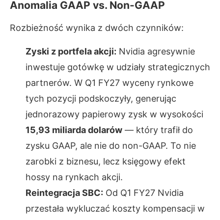
Anomalia GAAP vs. Non-GAAP
Rozbieżność wynika z dwóch czynników:
Zyski z portfela akcji:
Nvidia agresywnie
inwestuje gotówkę w udziały strategicznych
partnerów. W Q1 FY27 wyceny rynkowe
tych pozycji podskoczyły, generując
jednorazowy papierowy zysk w wysokości
15,93 miliarda dolarów
— który trafił do
zysku GAAP, ale nie do non-GAAP. To nie
zarobki z biznesu, lecz księgowy efekt
hossy na rynkach akcji.
Reintegracja SBC:
Od Q1 FY27 Nvidia
przestała wykluczać koszty kompensacji w