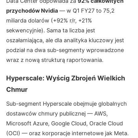
Data Center odpowiada za
92% całkowitych
przychodów Nvidia
— w Q1 FY27 to 75,2
miliarda dolarów (+92% r/r, +21%
sekwencyjnie). Sama ta liczba jest
oszałamiająca, ale dla analityka kluczowy jest
podział na dwa sub-segmenty wprowadzone
wraz z nową strukturą raportowania.
Hyperscale: Wyścig Zbrojeń Wielkich
Chmur
Sub-segment Hyperscale obejmuje globalnych
dostawców chmury publicznej — AWS,
Microsoft Azure, Google Cloud, Oracle Cloud
(OCI) — oraz korporacje internetowe jak Meta.