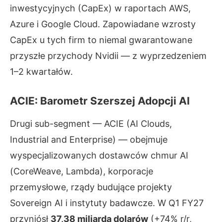
inwestycyjnych (CapEx) w raportach AWS,
Azure i Google Cloud. Zapowiadane wzrosty
CapEx u tych firm to niemal gwarantowane
przyszłe przychody Nvidii — z wyprzedzeniem
1–2 kwartałów.
ACIE: Barometr Szerszej Adopcji AI
Drugi sub-segment — ACIE (AI Clouds,
Industrial and Enterprise) — obejmuje
wyspecjalizowanych dostawców chmur AI
(CoreWeave, Lambda), korporacje
przemysłowe, rządy budujące projekty
Sovereign AI i instytuty badawcze. W Q1 FY27
przyniósł
37,38 miliarda dolarów
(+74% r/r,