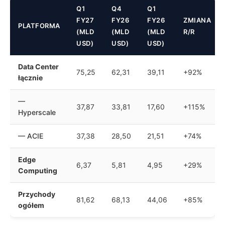
Q1
Q4
Q1
FY27
FY26
FY26
ZMIANA
PLATFORMA
(MLD
(MLD
(MLD
R/R
USD)
USD)
USD)
Data Center
75,25
62,31
39,11
+92%
łącznie
—
37,87
33,81
17,60
+115%
Hyperscale
— ACIE
37,38
28,50
21,51
+74%
Edge
6,37
5,81
4,95
+29%
Computing
Przychody
81,62
68,13
44,06
+85%
ogółem