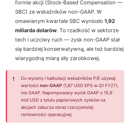
formie akcji (Stock-Based Compensation —
SBC) ze wskaźników non-GAAP. W
omawianym kwartale SBC wyniosło
1,92
miliarda dolarów
. To rzadkość w sektorze
tech i uczciwy ruch — zysk non-GAAP stał
się bardziej konserwatywną, ale też bardziej
wiarygodną miarą siły zarobkowej.
Do wyceny i kalkulacji wskaźników P/E używaj
wartości
non-GAAP
(1,87 USD EPS w Q1 FY27),
nie GAAP. Napompowany wynik GAAP o 15,9
mld USD z tytułu papierowych zysków na
akcjach zaburza obraz rzeczywistej
rentowności operacyjnej.