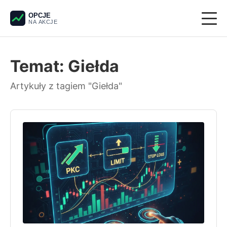
OPCJE
NA AKCJE
Giełda
Temat: Giełda
Derywaty
Artykuły z tagiem "Giełda"
Pieniądze
Krypto
Analiza techniczna